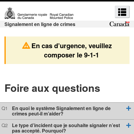
R
P
P
R
a
a
e
e
s
s
c
Signalement en ligne de crimes
c
s
s
h
h
e
e
e
r
r
e
En cas d’urgence, veuillez
r
a
à
r
composer le
9-1-1
u
l
c
c
c
a
h
h
o
v
e
e
n
e
e
e
t
r
Foire aux questions
t
e
s
t
n
i
m
u
o
e
e
Q
Q1
En quoi le système Signalement en ligne de
p
n
u
crimes peut-il m’aider?
n
n
r
H
e
u
u
s
Q
i
T
Q2
Le type d’incident que je souhaite signaler n’est
t
u
pas accepté. Pourquoi?
s
n
M