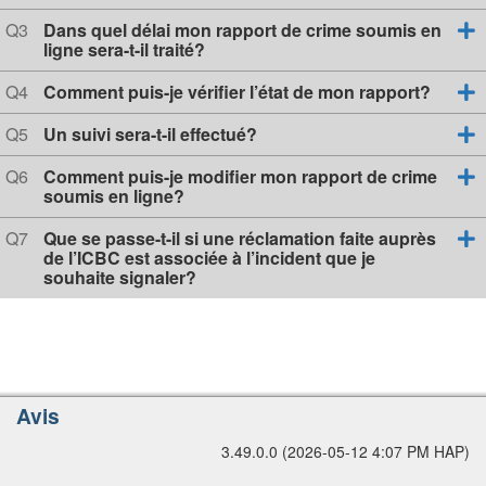
s
i
e
c
L
o
s
Q
Q3
Dans quel délai mon rapport de crime soumis en
n
i
s
t
u
ligne sera-t-il traité?
1
i
p
i
e
o
s
Q
Q4
Comment puis-je vérifier l’état de mon rapport?
a
m
n
t
u
l
p
2
i
e
Q
Q5
Un suivi sera-t-il effectué?
l
o
s
u
n
i
t
e
Q
Q6
Comment puis-je modifier mon rapport de crime
3
i
s
f
u
soumis en ligne?
o
t
e
i
n
i
s
Q
Q7
Que se passe-t-il si une réclamation faite auprès
é
4
o
t
u
de l’ICBC est associée à l’incident que je
e
n
i
e
souhaite signaler?
5
o
s
n
t
6
i
o
n
7
O
Avis
p
3.49.0.0 (2026-05-12 4:07 PM HAP)
t
i