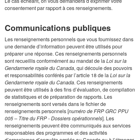
s
Le cas échéant, on vous demandera d’exprimer votre
c
L
consentement par rapport à ces renseignements.
i
s
p
i
Communications publiques
a
m
l
p
Les renseignements personnels que vous fournissez dans
l
une demande d’information peuvent être utilisés pour
i
préparer une réponse. Ces renseignements personnels
f
sont recueillis conformément au mandat de la
Loi sur la
i
Gendarmerie royale du Canada
, qui découle des pouvoirs
é
et responsabilités conférés par l’article 18 de la
Loi sur la
e
Gendarmerie royale du Canada
. Ces renseignements
peuvent être utilisés à des fins d’évaluation, de compilation
de statistiques et de préparation de rapports. Les
renseignements sont versés dans le fichier de
renseignements personnels [
numéro de FRP GRC PPU
005 – Titre du FRP - Dossiers opérationnels
]. Les
renseignements peuvent être communiqués aux services
responsables des programmes et des activités
d’organismes d’enquête agréés au Canada ou à l’étranger,