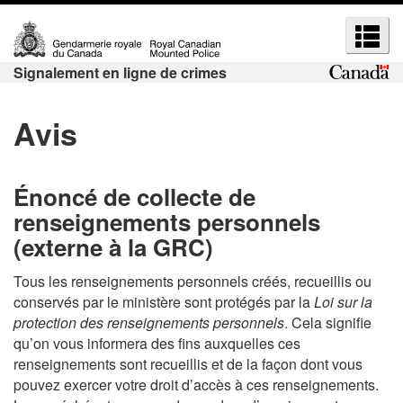
R
P
P
R
a
a
e
e
s
s
c
Signalement en ligne de crimes
c
s
s
h
h
e
e
e
Avis
r
r
e
r
a
à
r
u
l
c
c
c
a
Énoncé de collecte de
h
h
o
v
renseignements personnels
e
e
n
e
(externe à la GRC)
e
e
t
r
t
e
s
t
Tous les renseignements personnels créés, recueillis ou
n
i
m
conservés par le ministère sont protégés par la
Loi sur la
u
o
e
protection des renseignements personnels
. Cela signifie
e
p
n
qu’on vous informera des fins auxquelles ces
n
n
r
H
renseignements sont recueillis et de la façon dont vous
u
u
i
T
pouvez exercer votre droit d’accès à ces renseignements.
s
n
M