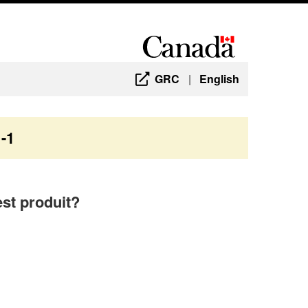
GRC
|
English
1-1
est produit?