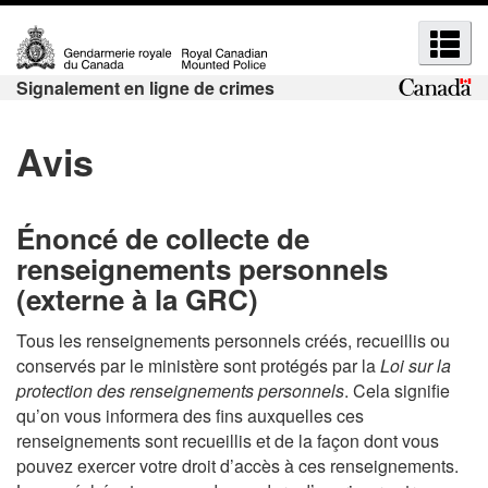
R
P
P
R
a
a
e
e
s
s
c
Signalement en ligne de crimes
c
s
s
h
h
e
e
e
Avis
r
r
e
r
a
à
r
u
l
c
c
c
a
Énoncé de collecte de
h
h
o
v
renseignements personnels
e
e
n
e
(externe à la GRC)
e
e
t
r
t
e
s
t
Tous les renseignements personnels créés, recueillis ou
n
i
m
conservés par le ministère sont protégés par la
Loi sur la
u
o
e
protection des renseignements personnels
. Cela signifie
e
p
n
qu’on vous informera des fins auxquelles ces
n
n
r
H
renseignements sont recueillis et de la façon dont vous
u
u
i
T
pouvez exercer votre droit d’accès à ces renseignements.
s
n
M