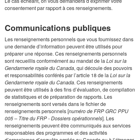
s
Le cas échéant, on vous demandera d’exprimer votre
c
L
consentement par rapport à ces renseignements.
i
s
p
i
Communications publiques
a
m
l
p
Les renseignements personnels que vous fournissez dans
l
une demande d’information peuvent être utilisés pour
i
préparer une réponse. Ces renseignements personnels
f
sont recueillis conformément au mandat de la
Loi sur la
i
Gendarmerie royale du Canada
, qui découle des pouvoirs
é
et responsabilités conférés par l’article 18 de la
Loi sur la
e
Gendarmerie royale du Canada
. Ces renseignements
peuvent être utilisés à des fins d’évaluation, de compilation
de statistiques et de préparation de rapports. Les
renseignements sont versés dans le fichier de
renseignements personnels [
numéro de FRP GRC PPU
005 – Titre du FRP - Dossiers opérationnels
]. Les
renseignements peuvent être communiqués aux services
responsables des programmes et des activités
d’organismes d’enquête agréés au Canada ou à l’étranger,