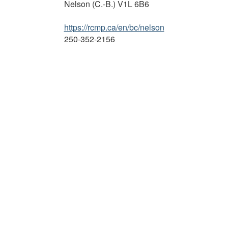
Nelson (C.-B.) V1L 6B6
c
s
L
i
i
s
https://rcmp.ca/en/bc/nelson
p
t
i
250-352-2156
a
e
m
l
p
»
l
i
f
i
é
e