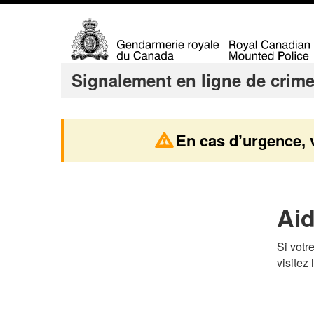
M
Signalement en ligne de crim
e
n
u
En cas d’urgence, 
d
e
s
s
Ai
u
j
Si votr
visitez
e
t
s