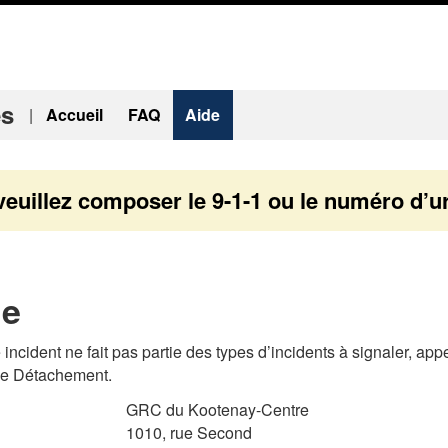
P
A
P
a
l
a
s
l
s
s
e
s
es
|
Accueil
FAQ
Aide
e
r
e
r
à
r
a
«
à
u
l
veuillez composer le
9-1-1
ou le numéro d’ur
c
À
a
o
p
v
n
r
e
t
o
r
de
e
p
s
n
o
i
u
s
o
e incident ne fait pas partie des types d’incidents à signaler, app
p
d
n
 le Détachement.
r
e
H
GRC du Kootenay-Centre
i
c
T
1010, rue Second
n
e
M