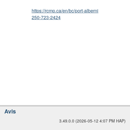
s
c
L
https://rcmp.ca/en/bc/port-alberni
i
s
250-723-2424
p
i
a
m
l
p
l
i
f
i
é
e
O
Avis
p
3.49.0.0 (2026-05-12 4:07 PM HAP)
t
i