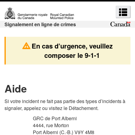
R
P
P
R
a
a
e
e
s
s
c
Signalement en ligne de crimes
c
s
s
h
h
e
e
e
r
r
e
En cas d’urgence, veuillez
r
a
à
r
composer le
9-1-1
u
l
c
c
c
a
h
h
o
v
e
e
n
e
e
e
t
r
Aide
t
e
s
t
n
i
m
Si votre incident ne fait pas partie des types d’incidents à
u
o
e
signaler, appelez ou visitez le Détachement.
e
p
n
n
n
GRC de Port Alberni
r
H
u
u
4444, rue Morton
i
T
Port Alberni (C.-B.) V9Y 4M8
s
n
M