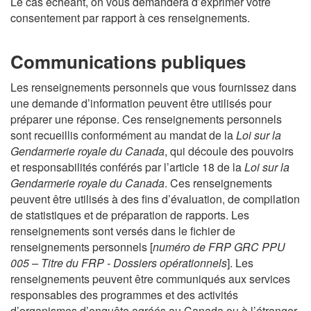
s
Le cas échéant, on vous demandera d’exprimer votre
c
L
consentement par rapport à ces renseignements.
i
s
p
i
Communications publiques
a
m
l
p
Les renseignements personnels que vous fournissez dans
l
une demande d’information peuvent être utilisés pour
i
préparer une réponse. Ces renseignements personnels
f
sont recueillis conformément au mandat de la
Loi sur la
i
Gendarmerie royale du Canada
, qui découle des pouvoirs
é
et responsabilités conférés par l’article 18 de la
Loi sur la
e
Gendarmerie royale du Canada
. Ces renseignements
peuvent être utilisés à des fins d’évaluation, de compilation
de statistiques et de préparation de rapports. Les
renseignements sont versés dans le fichier de
renseignements personnels [
numéro de FRP GRC PPU
005 – Titre du FRP - Dossiers opérationnels
]. Les
renseignements peuvent être communiqués aux services
responsables des programmes et des activités
d’organismes d’enquête agréés au Canada ou à l’étranger,