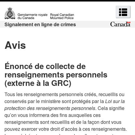
R
P
P
R
a
a
e
e
s
s
c
Signalement en ligne de crimes
c
s
s
h
h
e
e
e
Avis
r
r
e
r
a
à
r
u
l
c
c
c
a
Énoncé de collecte de
h
h
o
v
renseignements personnels
e
e
n
e
(externe à la GRC)
e
e
t
r
t
e
s
t
Tous les renseignements personnels créés, recueillis ou
n
i
m
conservés par le ministère sont protégés par la
Loi sur la
u
o
e
protection des renseignements personnels
. Cela signifie
e
p
n
qu’on vous informera des fins auxquelles ces
n
n
r
H
renseignements sont recueillis et de la façon dont vous
u
u
i
T
pouvez exercer votre droit d’accès à ces renseignements.
s
n
M