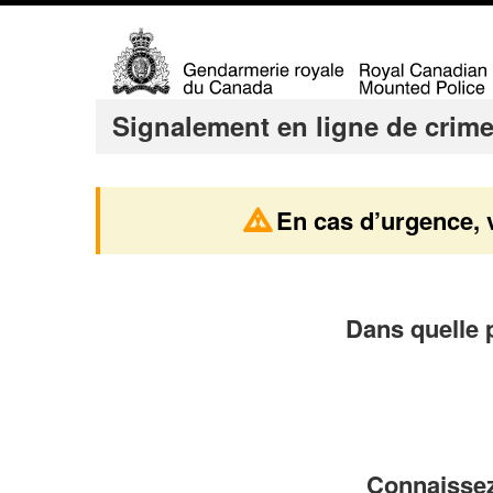
M
Signalement en ligne de crim
e
n
u
En cas d’urgence, 
d
e
s
s
Dans quelle p
u
j
e
t
s
Connaissez-